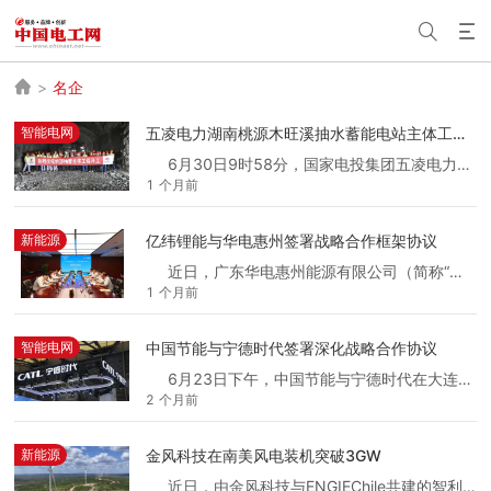
>
名企
智能电网
五凌电力湖南桃源木旺溪抽水蓄能电站主体工程开工
6月30日9时58分，国家电投集团五凌电力湖南桃源木旺溪抽水蓄能电站主体工程正式开工。该项目位于湖南省常德市桃源县，总装机容量120万千...
1 个月前
新能源
亿纬锂能与华电惠州签署战略合作框架协议
近日，广东华电惠州能源有限公司（简称“华电惠州”）与惠州亿纬锂能股份有限公司（简称“亿纬锂能”）在华电广东公司总部正式签署战略合作框架协...
1 个月前
智能电网
中国节能与宁德时代签署深化战略合作协议
6月23日下午，中国节能与宁德时代在大连夏季达沃斯论坛期间签署深化战略合作协议。中国节能党委书记、董事长廖家生出席签约仪式并会见宁德时代...
2 个月前
新能源
金风科技在南美风电装机突破3GW
近日，由金风科技与ENGIEChile共建的智利Chequenes风电场完成第15台风机吊装。这一阶段性成果，同步跨越了一座更为人瞩目的...