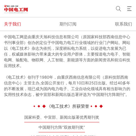
关于我们
期刊订阅
联系我们
中国电工网版权所有 违权必究 Copyright @ 2025
渝ICP备
关于我们
期刊订阅
联系我们
16013121号-1
中国电工网是由重庆天旭科技信息有限公司（原国家科技部西南信息中心
书刊事业部）创办的定位于中国电力电工行业领域的行业门户网站。网站
以《电工技术》杂志为依托，深度耕耘电力系统，以促进电力发展为已
任，权威媒体影响力带来庞大的专业用户群体，主要报道电力电子、智能
电网、输配电、物联网、人工智能、新能源等方面的新闻资讯和前沿科技
应用技术。

《电工技术》创刊于1980年，由重庆西南信息有限公司（原科技部西南
信息中心）主管主办,全国公开发行，每月10日和25日出版。经过40多年
的不断发展，现已成为国内电力电子、工业自动化领域具有相当影响力的
实用性技术杂志，被中宣部和新闻出版总署评选为“中国期刊方阵期刊”。
《电工技术》所获荣誉
国家科委、中宣部、新闻出版署优秀期刊奖
中国期刊方阵“双效期刊奖”