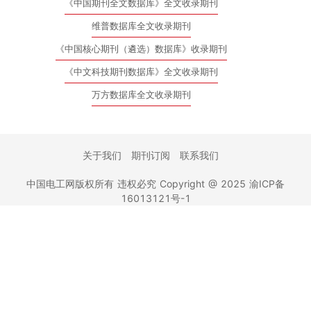
《中国期刊全文数据库》全文收录期刊
维普数据库全文收录期刊
《中国核心期刊（遴选）数据库》收录期刊
《中文科技期刊数据库》全文收录期刊
万方数据库全文收录期刊
关于我们
期刊订阅
联系我们
中国电工网版权所有 违权必究 Copyright @ 2025
渝ICP备
16013121号-1