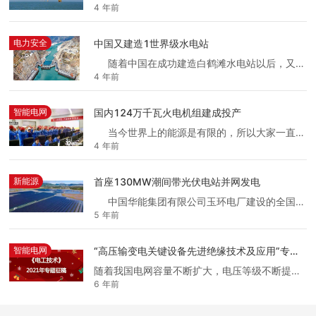
4 年前
电力安全
中国又建造1世界级水电站
随着中国在成功建造白鹤滩水电站以后，又建造了一个世界级水电站，这建造的难度让人无法想象，因为中国这一次又创造了新的世界纪录，难道说，这样...
4 年前
智能电网
国内124万千瓦火电机组建成投产
当今世界上的能源是有限的，所以大家一直都在找一些能够替代的东西，虽然世界上有的能源是可再生的，但是为了能够长期稳定的发展，大家也在不断的...
4 年前
新能源
首座130MW潮间带光伏电站并网发电
中国华能集团有限公司玉环电厂建设的全国首座潮间带光伏电站——清港光伏电站全容量并网发电。 据了解，该项目位于浙江省玉环市清港镇附近...
5 年前
智能电网
“高压输变电关键设备先进绝缘技术及应用”专题开始征稿啦！
随着我国电网容量不断扩大，电压等级不断提升，电力系统的安全与可靠运行显得更为重要。高压输变电设备是电力系统的“关节”，其安全可靠运行是...
6 年前